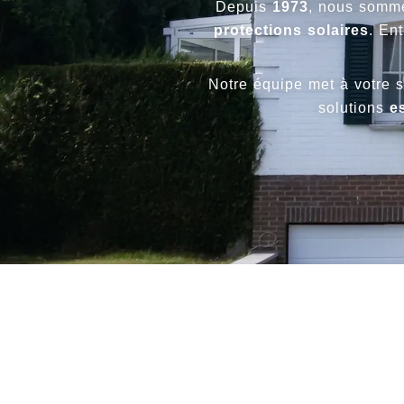
Depuis
1973
, nous somme
protections solaires
. En
Notre équipe met à votre 
solutions
e