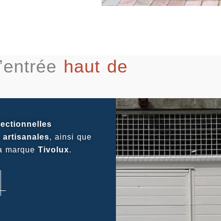
d’entrée
haut de
ectionnelles
u
artisanales
, ainsi que
a marque
Tivolux
.