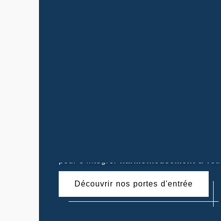
Nos produits garantissent une excellen
soigné
et une
résistance accrue
. Chaq
pour s’intégrer
harmonieusement
à votr
Découvrir nos portes d'entrée