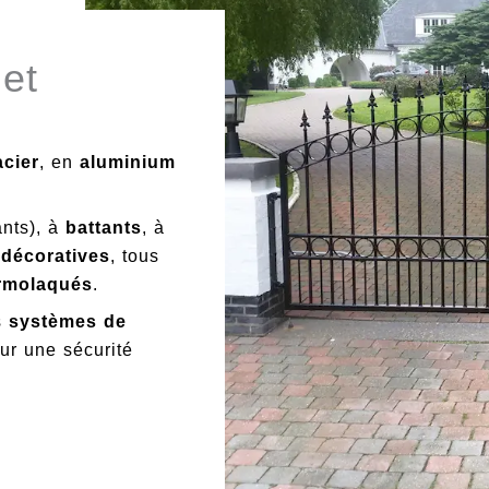
 et
acier
, en
aluminium
ants), à
battants
, à
 décoratives
, tous
rmolaqués
.
s
systèmes de
ur une sécurité