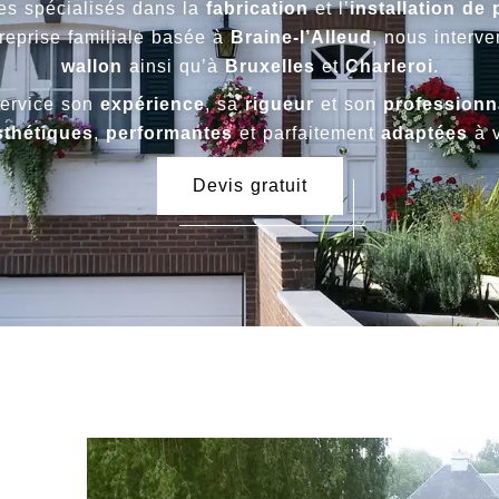
s spécialisés dans la
fabrication
et l’
installation de 
treprise familiale basée à
Braine-l’Alleud
, nous interv
wallon
ainsi qu’à
Bruxelles
et
Charleroi
.
service son
expérience
, sa
rigueur
et son
professionn
sthétiques
,
performantes
et parfaitement
adaptées
à v
Devis gratuit