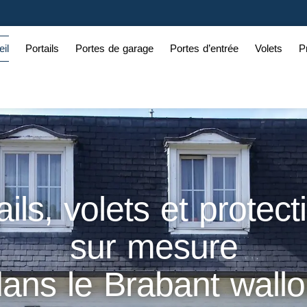
il
Portails
Portes de garage
Portes d’entrée
Volets
P
ails, volets et protect
sur mesure
ans le Brabant wall