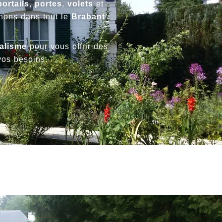
portails
,
portes
,
volets
et
enons dans tout le
Brabant
alisme
pour vous offrir des
os besoins.