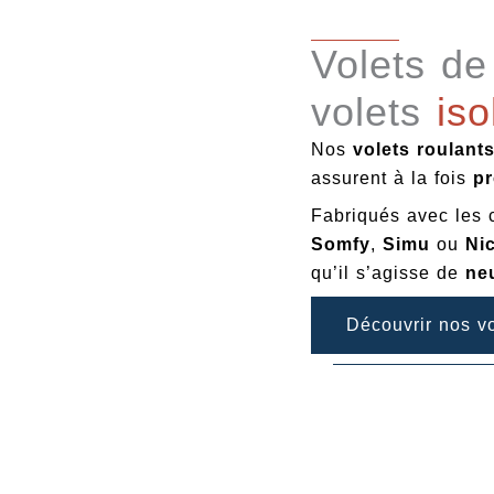
Volets d
volets
iso
Nos
volets roulant
assurent à la fois
pr
Fabriqués avec les
Somfy
,
Simu
ou
Ni
qu’il s’agisse de
ne
Découvrir nos vo