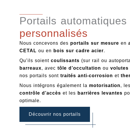
Portails automatiques
personnalisés
Nous concevons des
portails sur mesure
en
CETAL
ou en
bois sur cadre acier
.
Qu’ils soient
coulissants
(sur rail ou autoport
barreaux
, avec
tôle d’occultation
ou
volutes
nos portails sont
traités anti-corrosion
et
the
Nous intégrons également la
motorisation
, le
contrôle d’accès
et les
barrières levantes
po
optimale.
Découvrir nos portails