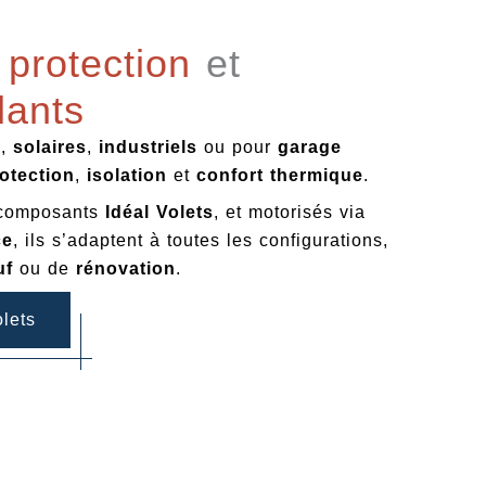
e
protection
et
lants
s
,
solaires
,
industriels
ou pour
garage
otection
,
isolation
et
confort thermique
.
 composants
Idéal Volets
, et motorisés via
ce
, ils s’adaptent à toutes les configurations,
uf
ou de
rénovation
.
lets