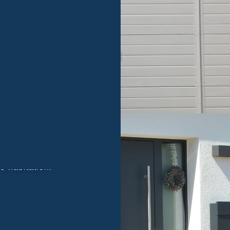
te
isolation
, un
design
ue porte est conçue
e habitation.