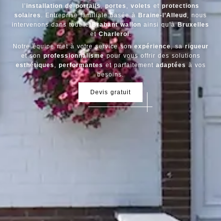
l’
installation de portails
,
portes
,
volets
et
protections
solaires
. Entreprise familiale basée à
Braine-l’Alleud
, nous
intervenons dans tout le
Brabant wallon
ainsi qu’à
Bruxelles
et
Charleroi
.
Notre équipe met à votre service son
expérience
, sa
rigueur
et son
professionnalisme
pour vous offrir des solutions
esthétiques
,
performantes
et parfaitement
adaptées
à vos
besoins.
Devis gratuit