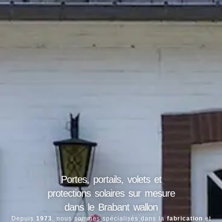
Portes, portails, volets et
protections solaires sur mesure
dans le Brabant wallon
Depuis
1973
, nous sommes spécialisés dans la
fabrication
et